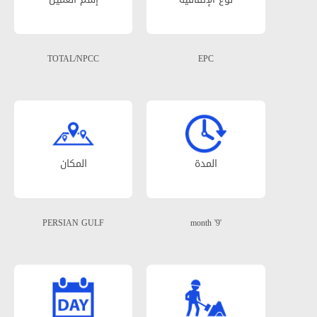
TOTAL/NPCC
EPC
المدة
المکان
PERSIAN GULF
'9' month