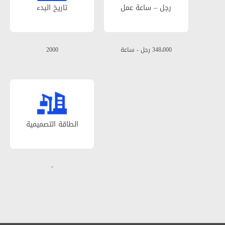
رجل – ساعة عمل
تاریخ البدء
348،000 رجل - ساعة
2000
الطاقة التصمیمیة
-