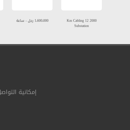
2000 Km Cabling 12
1،600،000 رجل - ساعة
Substation
إمکانیة التواص